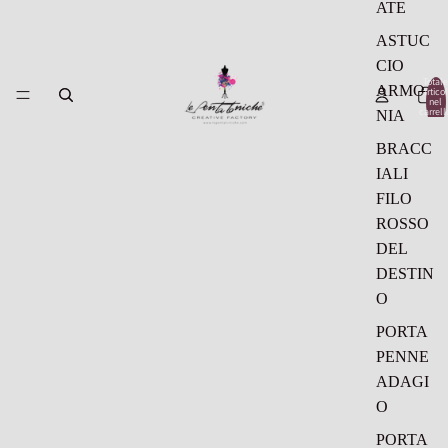
ATE
ASTUC
CIO
Totale
ARMO
articol
nel
carrell
NIA
0
BRACC
IALI
FILO
ROSSO
DEL
DESTIN
O
PORTA
PENNE
ADAGI
O
PORTA