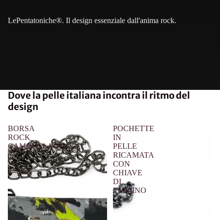
LePentatoniche®. Il design essenziale dall'anima rock.
Dove la pelle italiana incontra il ritmo del
design
BORSA
POCHETTE
ROCK
IN
CAMOUFLAGE
PELLE
RICAMATA
CON
CHIAVE
DI
VIOLINO