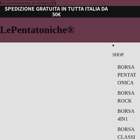
Vai direttamente al contenuto
SPEDIZIONE GRATUITA IN TUTTA ITALIA DA
50€
LePentatoniche®
SHOP
BORSA
PENTAT
ONICA
BORSA
ROCK
BORSA
4IN1
BORSA
CLASSI